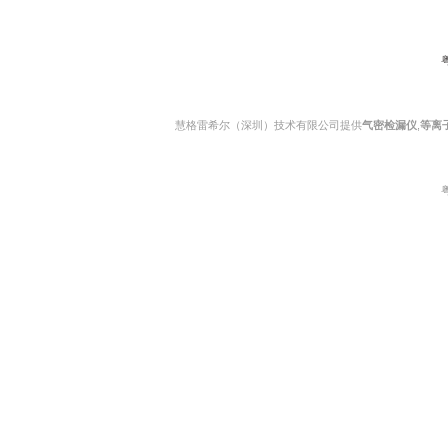
粤
慧格雷希尔（深圳）技术有限公司提供
气密检漏仪
,
等离
粤