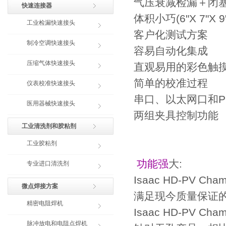
气压衰减检漏＋闭塞测
快速连接器
体积小巧(6"X 7"X 9
工业检漏快速接头
客户化测试方案
制冷空调快速接头
容易自动化集成
压缩气体快速接头
直观易用的彩色触
简单的校准过程
仪表校准快速接头
串口、以太网口和P
医用器械快速接头
两组夹具控制功能
工业清洗剂和胶粘剂
工业胶粘剂
功能强
大:
专业进口清洗剂
Isaac HD-PV
微点焊接方案
满足现今质量保证
精密电阻焊机
Isaac HD-PV
脉冲放电和电阻点焊机