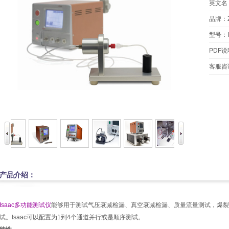
英文名：Mu
品牌：Za
型号：I
PDF
客服咨
产品介绍：
Isaac多功能测试仪
能够用于测试气压衰减检漏、真空衰减检漏、质量流量测试，爆裂
试。Isaac可以配置为1到4个通道并行或是顺序测试。