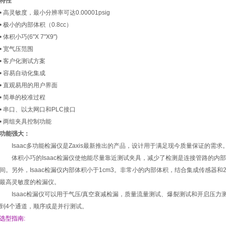
特性
• 高灵敏度，最小分辨率可达0.00001psig
• 极小的内部体积（0.8cc）
• 体积小巧(6"X 7"X9")
• 宽气压范围
• 客户化测试方案
• 容易自动化集成
• 直观易用的用户界面
• 简单的校准过程
• 串口、以太网口和PLC接口
• 两组夹具控制功能
功能强大：
Isaac多功能检漏仪是Zaxis最新推出的产品，设计用于满足现今质量保证的需求
体积小巧的Isaac检漏仪使他能尽量靠近测试夹具，减少了检测是连接管路的内
间。另外，Isaac检漏仪内部体积小于1cm3。非常小的内部体积，结合集成传感器和2
最高灵敏度的检漏仪。
Isaac检漏仪可以用于气压/真空衰减检漏，质量流量测试、爆裂测试和开启压力测试
到4个通道，顺序或是并行测试。
选型指南: