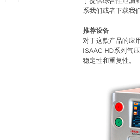
于提供综合性泄漏
系我们或者下载我
推荐设备
对于这款产品的应用，
ISAAC HD系
稳定性和重复性。