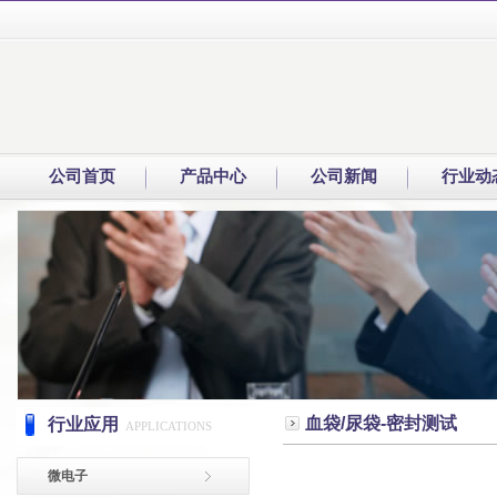
公司首页
产品中心
公司新闻
行业动
血袋/尿袋-密封测试
行业应用
APPLICATIONS
微电子