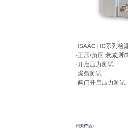
ISAAC HD系
-正压/负压 衰减测
-开启压力测试
-爆裂测试
-阀门开启压力测试
相关产品：